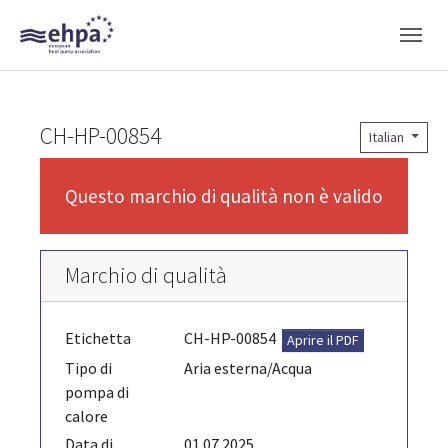
Skip to main navigation
Skip to main content
Skip to page footer
CH-HP-00854
Italian
Questo marchio di qualità non è valido
Marchio di qualità
Etichetta
CH-HP-00854
Aprire il PDF
Tipo di
Aria esterna/Acqua
pompa di
calore
Data di
01.07.2025