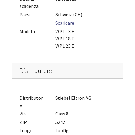
scadenza
Paese
Schweiz (CH)
Scaricare
Modelli
WPL 13 E
WPL 18 E
WPL 23 E
Distributore
Distributor
Stiebel Eltron AG
e
Via
Gass 8
ZIP
5242
Luogo
Lupfig