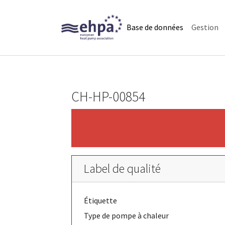
Skip to main navigation
Skip to main content
Skip to page footer
(current)
Base de données
Gestion
CH-HP-00854
Label de qualité
Étiquette
Type de pompe à chaleur