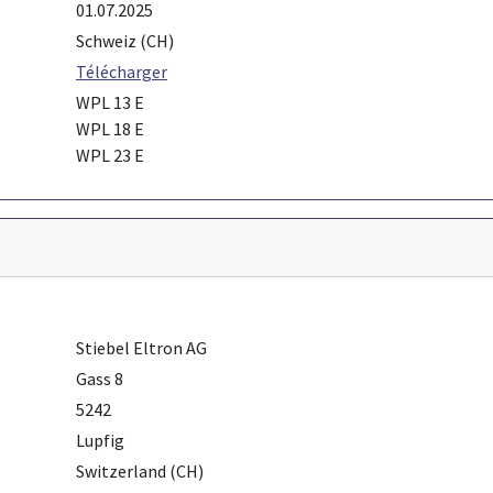
01.07.2025
Schweiz (CH)
Télécharger
WPL 13 E
WPL 18 E
WPL 23 E
Stiebel Eltron AG
Gass 8
5242
Lupfig
Switzerland (CH)