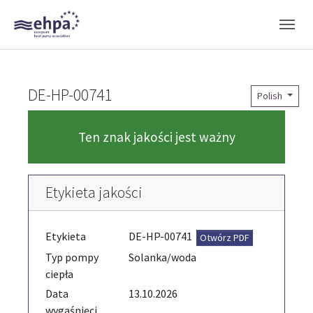
Skip to main navigation
Skip to main content
Skip to page footer
DE-HP-00741
Polish
Ten znak jakości jest ważny
Etykieta jakości
Etykieta
DE-HP-00741
Otwórz PDF
Typ pompy
Solanka/woda
ciepła
Data
13.10.2026
wygaśnięci