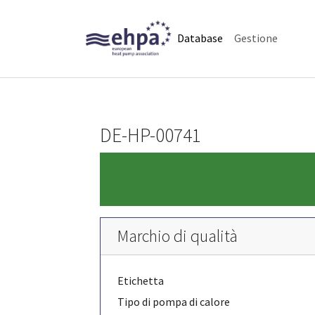
Skip to main navigation
Skip to main content
Skip to page footer
(current)
Database
Gestione
DE-HP-00741
Marchio di qualità
Etichetta
Tipo di pompa di calore