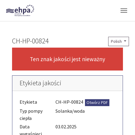
Skip to main navigation
Skip to main content
Skip to page footer
CH-HP-00824
Polish
Ten znak jakości jest nieważny
Etykieta jakości
Etykieta
CH-HP-00824
Otwórz PDF
Typ pompy
Solanka/woda
ciepła
Data
03.02.2025
wygaśnięci