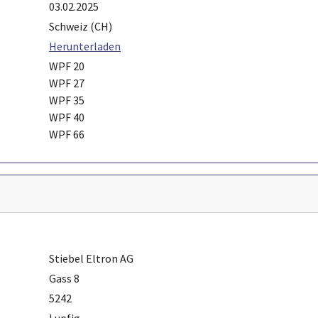
03.02.2025
Schweiz (CH)
Herunterladen
WPF 20
WPF 27
WPF 35
WPF 40
WPF 66
Stiebel Eltron AG
Gass 8
5242
Lupfig