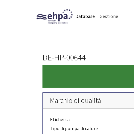
Skip to main navigation
Skip to main content
Skip to page footer
(current)
Database
Gestione
DE-HP-00644
Marchio di qualità
Etichetta
Tipo di pompa di calore