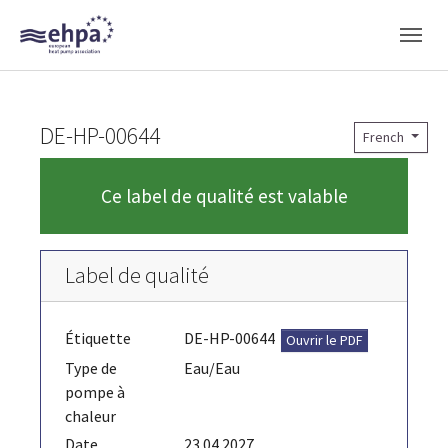
Skip to main navigation
Skip to main content
Skip to page footer
DE-HP-00644
French
Ce label de qualité est valable
Label de qualité
Étiquette
DE-HP-00644
Ouvrir le PDF
Type de
Eau/Eau
pompe à
chaleur
Date
23.04.2027