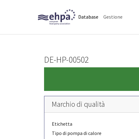
Skip to main navigation
Skip to main content
Skip to page footer
(current)
Database
Gestione
DE-HP-00502
Marchio di qualità
Etichetta
Tipo di pompa di calore