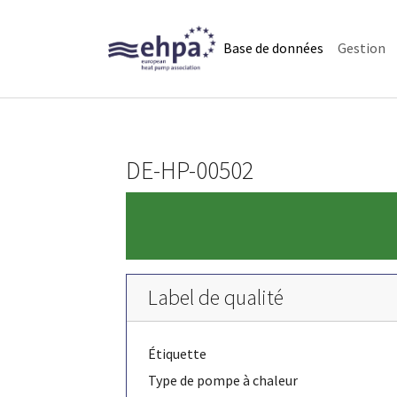
Skip to main navigation
Skip to main content
Skip to page footer
(current)
Base de données
Gestion
DE-HP-00502
Label de qualité
Étiquette
Type de pompe à chaleur