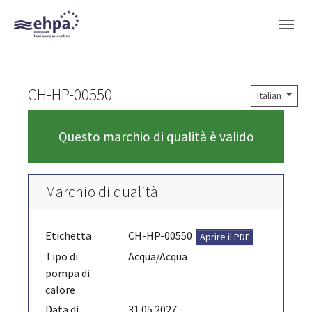
Skip to main navigation
Skip to main content
Skip to page footer
CH-HP-00550
Italian
Questo marchio di qualità è valido
Marchio di qualità
Etichetta
CH-HP-00550
Aprire il PDF
Tipo di
Acqua/Acqua
pompa di
calore
Data di
31.05.2027