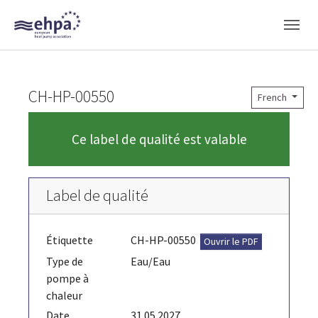
Skip to main navigation
Skip to main content
Skip to page footer
CH-HP-00550
French
Ce label de qualité est valable
Label de qualité
Étiquette
CH-HP-00550
Ouvrir le PDF
Type de
Eau/Eau
pompe à
chaleur
Date
31.05.2027