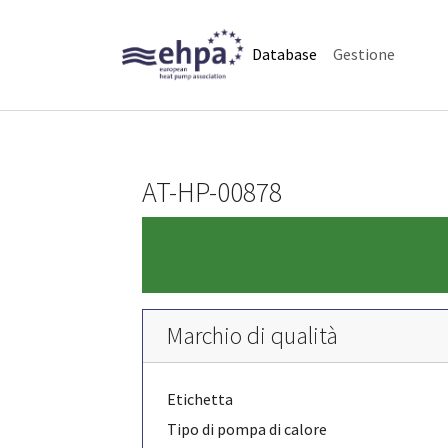
Skip to main navigation
Skip to main content
Skip to page footer
(current)
Database
Gestione
AT-HP-00878
Marchio di qualità
Etichetta
Tipo di pompa di calore