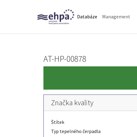
Skip to main navigation
Skip to main content
Skip to page footer
(current)
Databáze
Management
AT-HP-00878
Značka kvality
Štítek
Typ tepelného čerpadla