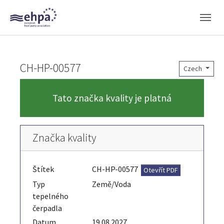
Skip to main navigation
Skip to main content
Skip to page footer
CH-HP-00577
Czech
Tato značka kvality je platná
Značka kvality
Štítek
CH-HP-00577
Otevřít PDF
Typ
Země/Voda
tepelného
čerpadla
Datum
19.08.2027