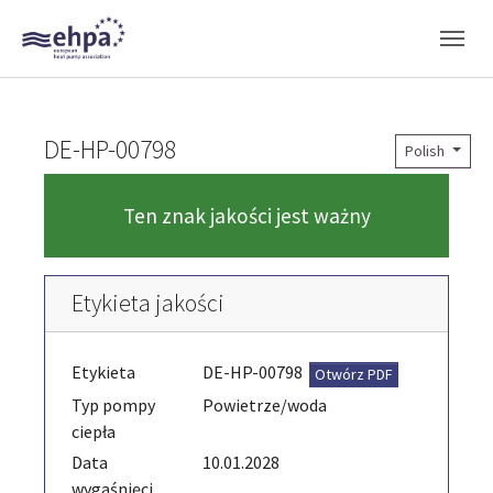
Skip to main navigation
Skip to main content
Skip to page footer
DE-HP-00798
Polish
Ten znak jakości jest ważny
Etykieta jakości
Etykieta
DE-HP-00798
Otwórz PDF
Typ pompy
Powietrze/woda
ciepła
Data
10.01.2028
wygaśnięci