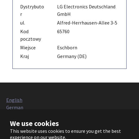
Dystrybuto
LG Electronics Deutschland
r
GmbH
ul.
Alfred-Herrhausen-Allee 3-5
Kod
65760
pocztowy
Miejsce
Eschborn
Kraj
Germany (DE)
English
German
Italian
We use cookies
French
Polish
This website uses cookies to ensure you get the best
Czech
experience on our website.