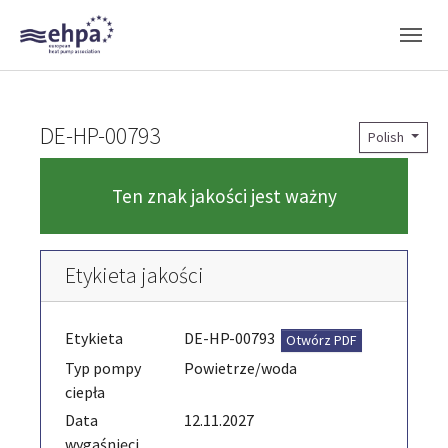
Skip to main navigation
Skip to main content
Skip to page footer
DE-HP-00793
Polish
Ten znak jakości jest ważny
Etykieta jakości
Etykieta
DE-HP-00793
Otwórz PDF
Typ pompy
Powietrze/woda
ciepła
Data
12.11.2027
wygaśnięci