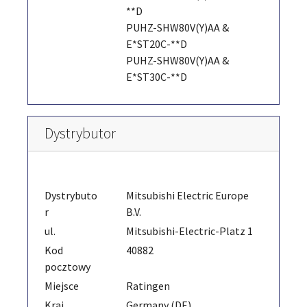
**D
PUHZ-SHW80V(Y)AA &
E*ST20C-**D
PUHZ-SHW80V(Y)AA &
E*ST30C-**D
Dystrybutor
Dystrybuto
Mitsubishi Electric Europe
r
B.V.
ul.
Mitsubishi-Electric-Platz 1
Kod
40882
pocztowy
Miejsce
Ratingen
Kraj
Germany (DE)