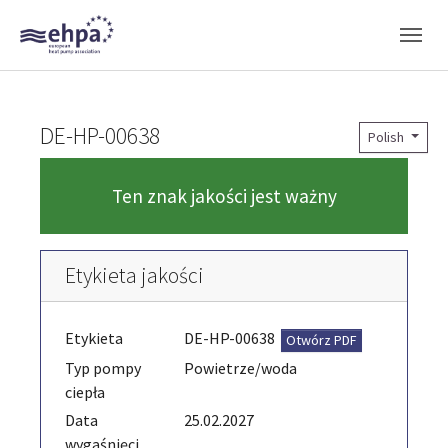
Skip to main navigation
Skip to main content
Skip to page footer
DE-HP-00638
Polish
Ten znak jakości jest ważny
Etykieta jakości
Etykieta
DE-HP-00638
Otwórz PDF
Typ pompy
Powietrze/woda
ciepła
Data
25.02.2027
wygaśnięci