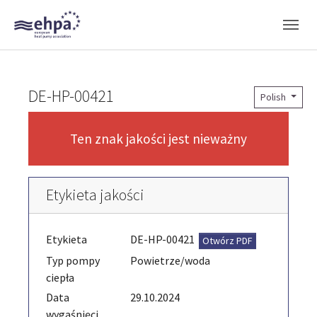
Skip to main navigation
Skip to main content
Skip to page footer
DE-HP-00421
Polish
Ten znak jakości jest nieważny
Etykieta jakości
Etykieta
DE-HP-00421
Otwórz PDF
Typ pompy
Powietrze/woda
ciepła
Data
29.10.2024
wygaśnięci