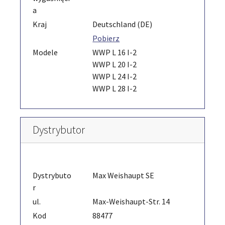
a
Kraj
Deutschland (DE)
Pobierz
Modele
WWP L 16 I-2
WWP L 20 I-2
WWP L 24 I-2
WWP L 28 I-2
Dystrybutor
Dystrybuto
Max Weishaupt SE
r
ul.
Max-Weishaupt-Str. 14
Kod
88477