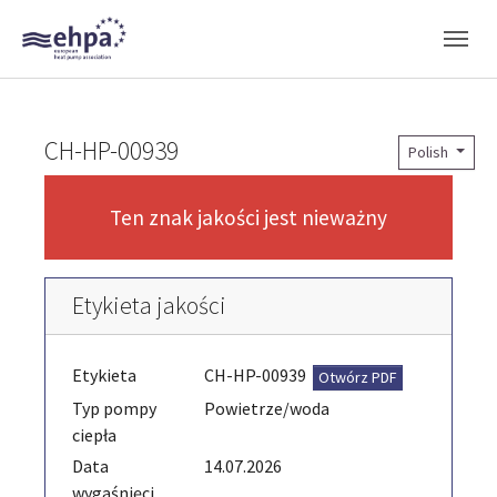
Skip to main navigation
Skip to main content
Skip to page footer
CH-HP-00939
Polish
Ten znak jakości jest nieważny
Etykieta jakości
Etykieta
CH-HP-00939
Otwórz PDF
Typ pompy
Powietrze/woda
ciepła
Data
14.07.2026
wygaśnięci