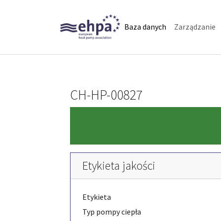
Skip to main navigation
Skip to main content
Skip to page footer
(current)
Baza danych
Zarządzanie
CH-HP-00827
Etykieta jakości
Etykieta
Typ pompy ciepła