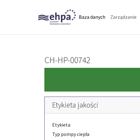
Skip to main navigation
Skip to main content
Skip to page footer
(current)
Baza danych
Zarządzanie
CH-HP-00742
Etykieta jakości
Etykieta
Typ pompy ciepła