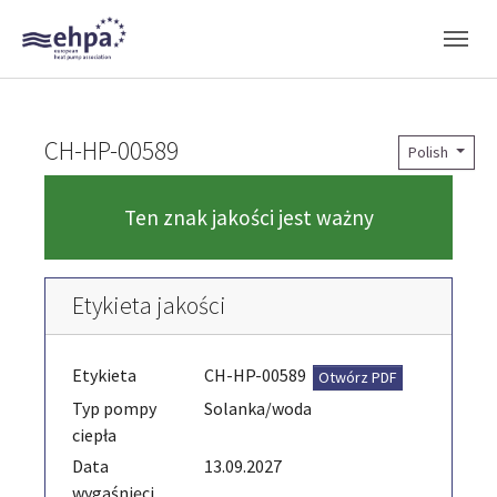
Skip to main navigation
Skip to main content
Skip to page footer
CH-HP-00589
Polish
Ten znak jakości jest ważny
Etykieta jakości
Etykieta
CH-HP-00589
Otwórz PDF
Typ pompy
Solanka/woda
ciepła
Data
13.09.2027
wygaśnięci