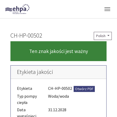
Skip to main navigation
Skip to main content
Skip to page footer
CH-HP-00502
Polish
Ten znak jakości jest ważny
Etykieta jakości
Etykieta
CH-HP-00502
Otwórz PDF
Typ pompy
Woda/woda
ciepła
Data
31.12.2028
wygaśnięci