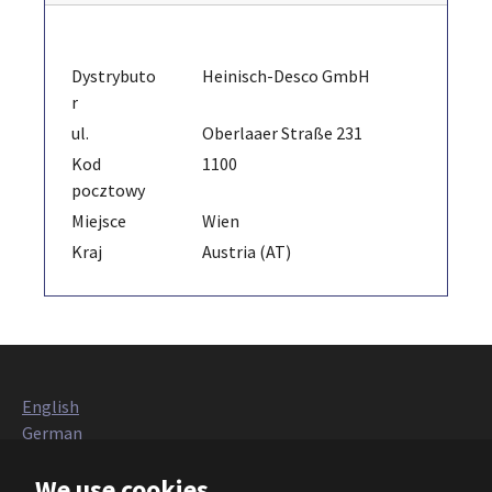
Dystrybuto
Heinisch-Desco GmbH
r
ul.
Oberlaaer Straße 231
Kod
1100
pocztowy
Miejsce
Wien
Kraj
Austria (AT)
English
German
Italian
We use cookies
French