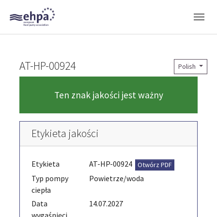
Skip to main navigation
Skip to main content
Skip to page footer
AT-HP-00924
Polish
Ten znak jakości jest ważny
Etykieta jakości
Etykieta
AT-HP-00924
Otwórz PDF
Typ pompy
Powietrze/woda
ciepła
Data
14.07.2027
wygaśnięci