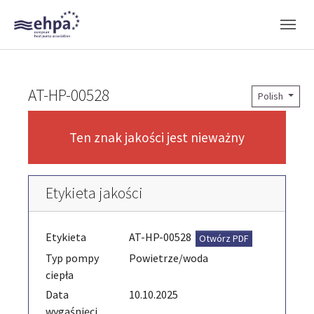
Skip to main navigation
Skip to main content
Skip to page footer
AT-HP-00528
Polish
Ten znak jakości jest nieważny
Etykieta jakości
Etykieta
AT-HP-00528
Otwórz PDF
Typ pompy
Powietrze/woda
ciepła
Data
10.10.2025
wygaśnięci