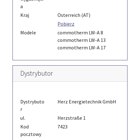
a
Kraj
Österreich (AT)
Pobierz
Modele
commotherm LW-A 8
commotherm LW-A 13
commotherm LW-A 17
Dystrybutor
Dystrybuto
Herz Energietechnik GmbH
r
ul.
Herzstraße 1
Kod
7423
pocztowy