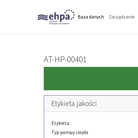
Skip to main navigation
Skip to main content
Skip to page footer
(current)
Baza danych
Zarządzanie
AT-HP-00401
Etykieta jakości
Etykieta
Typ pompy ciepła