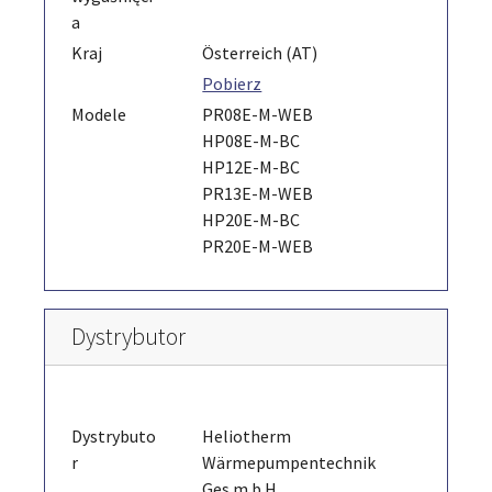
a
Kraj
Österreich (AT)
Pobierz
Modele
PR08E-M-WEB
HP08E-M-BC
HP12E-M-BC
PR13E-M-WEB
HP20E-M-BC
PR20E-M-WEB
Dystrybutor
Dystrybuto
Heliotherm
r
Wärmepumpentechnik
Ges.m.b.H.