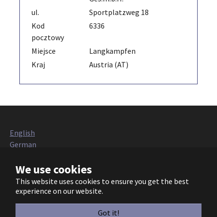
ul.
Sportplatzweg 18
Kod
6336
pocztowy
Miejsce
Langkampfen
Kraj
Austria (AT)
English
German
Italian
We use cookies
French
Polish
This website uses cookies to ensure you get the best
Czech
experience on our website.
European Heat Pump Association AISBL (EHPA)
Got it!