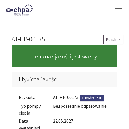
Skip to main navigation
Skip to main content
Skip to page footer
AT-HP-00175
Polish
Ten znak jakości jest ważny
Etykieta jakości
Etykieta
AT-HP-00175
Otwórz PDF
Typ pompy
Bezpośrednie odparowanie
ciepła
Data
22.05.2027
wygaśnięci