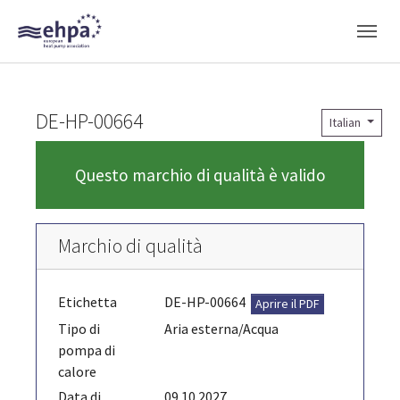
Skip to main navigation
Skip to main content
Skip to page footer
DE-HP-00664
Italian
Questo marchio di qualità è valido
Marchio di qualità
Etichetta
DE-HP-00664
Aprire il PDF
Tipo di
Aria esterna/Acqua
pompa di
calore
Data di
09.10.2027