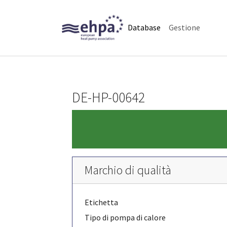
Skip to main navigation
Skip to main content
Skip to page footer
(current)
Database
Gestione
DE-HP-00642
Marchio di qualità
Etichetta
Tipo di pompa di calore