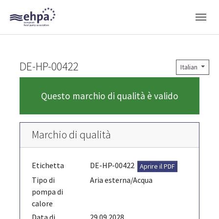
Skip to main navigation
Skip to main content
Skip to page footer
DE-HP-00422
Italian
Questo marchio di qualità è valido
Marchio di qualità
Etichetta
DE-HP-00422
Aprire il PDF
Tipo di
Aria esterna/Acqua
pompa di
calore
Data di
29.09.2028