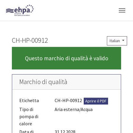
Skip to main navigation
Skip to main content
Skip to page footer
CH-HP-00912
Italian
Questo marchio di qualità è valido
Marchio di qualità
Etichetta
CH-HP-00912
Aprire il PDF
Tipo di
Aria esterna/Acqua
pompa di
calore
Data di
31.12.2028