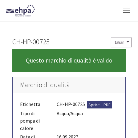
Skip to main navigation
Skip to main content
Skip to page footer
CH-HP-00725
Italian
Questo marchio di qualità è valido
Marchio di qualità
Etichetta
CH-HP-00725
Aprire il PDF
Tipo di
Acqua/Acqua
pompa di
calore
Data di
16.09.2027