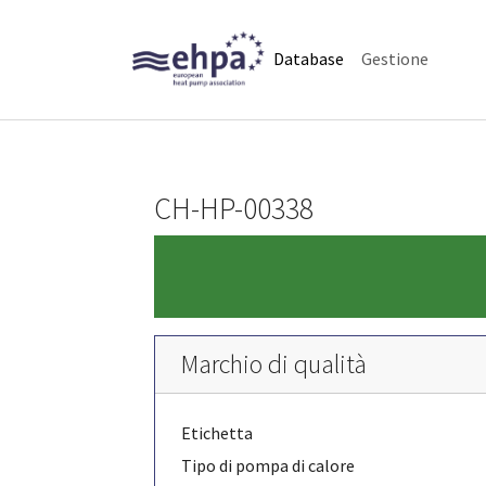
Skip to main navigation
Skip to main content
Skip to page footer
(current)
Database
Gestione
CH-HP-00338
Marchio di qualità
Etichetta
Tipo di pompa di calore