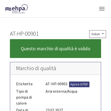
Skip to main navigation
Skip to main content
Skip to page footer
AT-HP-00901
Italian
Questo marchio di qualità è valido
Marchio di qualità
Etichetta
AT-HP-00901
Aprire il PDF
Tipo di
Aria esterna/Acqua
pompa di
calore
Data di
23.02.2027