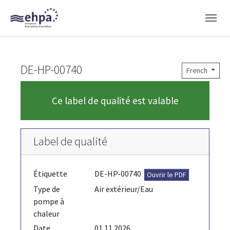
Skip to main navigation
Skip to main content
Skip to page footer
DE-HP-00740
French
Ce label de qualité est valable
Label de qualité
Étiquette
DE-HP-00740
Ouvrir le PDF
Type de
Air extérieur/Eau
pompe à
chaleur
Date
01.11.2026