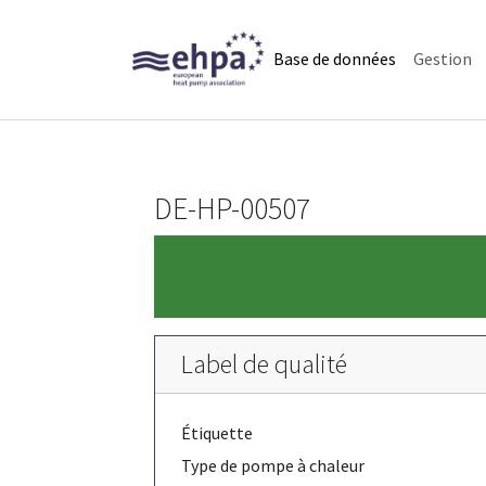
Skip to main navigation
Skip to main content
Skip to page footer
(current)
Base de données
Gestion
DE-HP-00507
Label de qualité
Étiquette
Type de pompe à chaleur