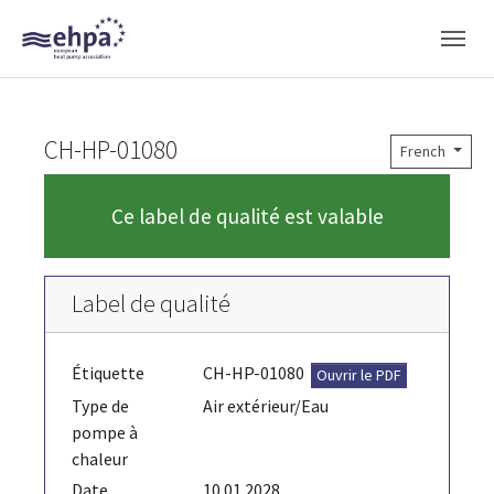
Skip to main navigation
Skip to main content
Skip to page footer
CH-HP-01080
French
Ce label de qualité est valable
Label de qualité
Étiquette
CH-HP-01080
Ouvrir le PDF
Type de
Air extérieur/Eau
pompe à
chaleur
Date
10.01.2028