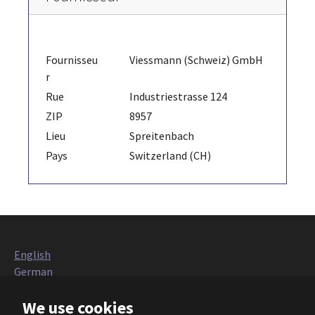
Fournisseu
Viessmann (Schweiz) GmbH
r
Rue
Industriestrasse 124
ZIP
8957
Lieu
Spreitenbach
Pays
Switzerland (CH)
English
German
Italian
We use cookies
French