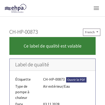
Skip to main navigation
Skip to main content
Skip to page footer
CH-HP-00873
French
Ce label de qualité est valable
Label de qualité
Étiquette
CH-HP-00873
Ouvrir le PDF
Type de
Air extérieur/Eau
pompe à
chaleur
Date
03.11.2028