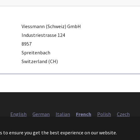
Viessmann (Schweiz) GmbH
Industriestrasse 124
8957
Spreitenbach
Switzerland (CH)
English
German
Italian
French
Polish
Czech
European Heat Pump Association AISBL (EHPA)
s to ensure you get the best experience on our website.