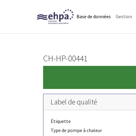
Skip to main navigation
Skip to main content
Skip to page footer
(current)
Base de données
Gestion
CH-HP-00441
Label de qualité
Étiquette
Type de pompe à chaleur