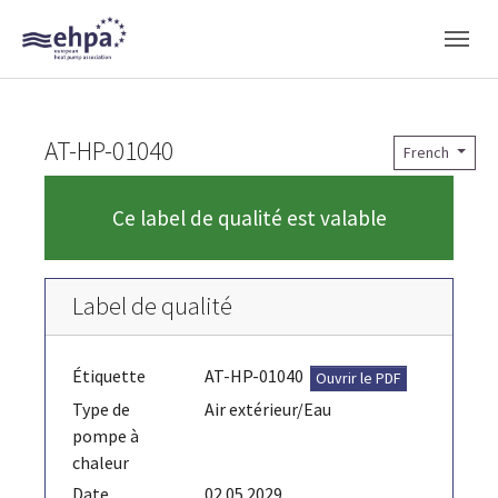
Skip to main navigation
Skip to main content
Skip to page footer
AT-HP-01040
French
Ce label de qualité est valable
Label de qualité
Étiquette
AT-HP-01040
Ouvrir le PDF
Type de
Air extérieur/Eau
pompe à
chaleur
Date
02.05.2029