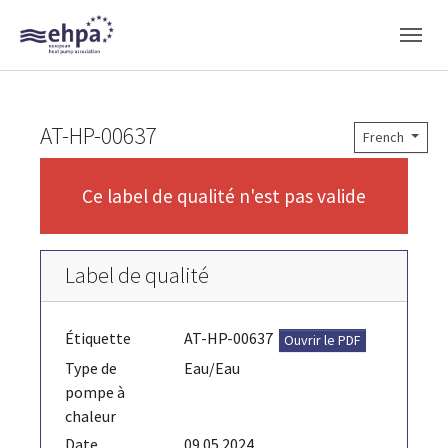
Skip to main navigation
Skip to main content
Skip to page footer
AT-HP-00637
French
Ce label de qualité n'est pas valide
Label de qualité
Étiquette
AT-HP-00637
Ouvrir le PDF
Type de
Eau/Eau
pompe à
chaleur
Date
09.05.2024