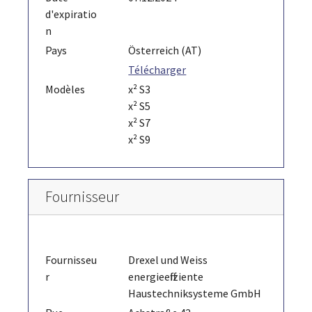
d'expiratio
n
Pays
Österreich (AT)
Télécharger
Modèles
x² S3
x² S5
x² S7
x² S9
Fournisseur
Fournisseu
Drexel und Weiss
r
energieeffiziente
Haustechniksysteme GmbH