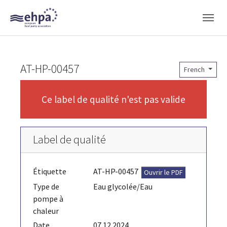
Skip to main navigation
Skip to main content
Skip to page footer
AT-HP-00457
French
Ce label de qualité n'est pas valide
Label de qualité
Étiquette
AT-HP-00457
Ouvrir le PDF
Type de
Eau glycolée/Eau
pompe à
chaleur
Date
07.12.2024