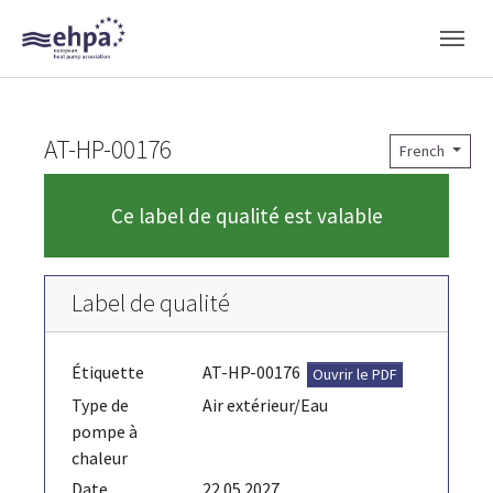
Skip to main navigation
Skip to main content
Skip to page footer
AT-HP-00176
French
Ce label de qualité est valable
Label de qualité
Étiquette
AT-HP-00176
Ouvrir le PDF
Type de
Air extérieur/Eau
pompe à
chaleur
Date
22.05.2027