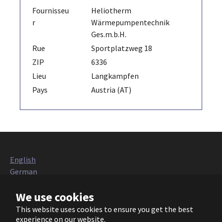
Fournisseu
Heliotherm
r
Wärmepumpentechnik
Ges.m.b.H.
Rue
Sportplatzweg 18
ZIP
6336
Lieu
Langkampfen
Pays
Austria (AT)
English
German
Italian
We use cookies
French
Polish
This website uses cookies to ensure you get the best
Czech
experience on our website.