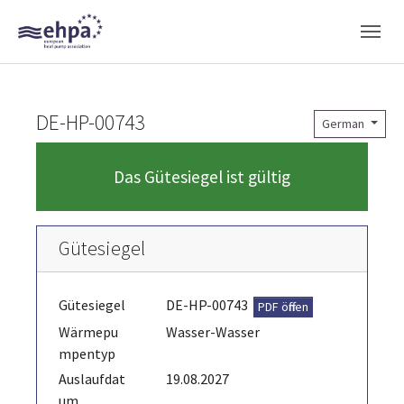
Skip to main navigation
Skip to main content
Skip to page footer
DE-HP-00743
German
Das Gütesiegel ist gültig
Gütesiegel
Gütesiegel
DE-HP-00743
PDF öffnen
Wärmepu
Wasser-Wasser
mpentyp
Auslaufdat
19.08.2027
um