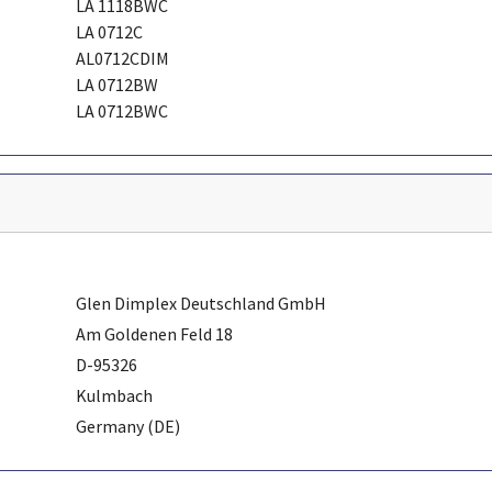
LA 1118BWC
LA 0712C
AL0712CDIM
LA 0712BW
LA 0712BWC
Glen Dimplex Deutschland GmbH
Am Goldenen Feld 18
D-95326
Kulmbach
Germany (DE)