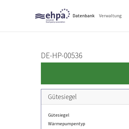
Skip to main navigation
Skip to main content
Skip to page footer
(current)
Datenbank
Verwaltung
DE-HP-00536
Gütesiegel
Gütesiegel
Wärmepumpentyp