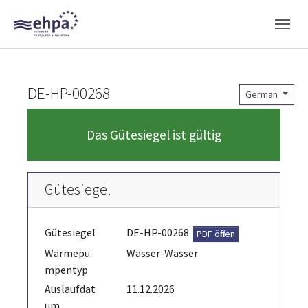
Skip to main navigation
Skip to main content
Skip to page footer
DE-HP-00268
German
Das Gütesiegel ist gültig
Gütesiegel
Gütesiegel
DE-HP-00268
PDF öffnen
Wärmepu
Wasser-Wasser
mpentyp
Auslaufdat
11.12.2026
um