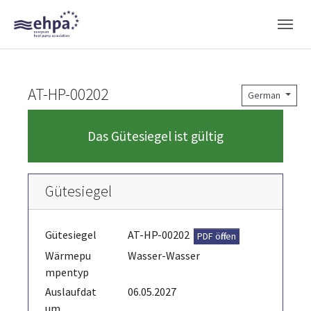
Skip to main navigation
Skip to main content
Skip to page footer
AT-HP-00202
German
Das Gütesiegel ist gültig
Gütesiegel
Gütesiegel
AT-HP-00202
PDF öffnen
Wärmepu
Wasser-Wasser
mpentyp
Auslaufdat
06.05.2027
um