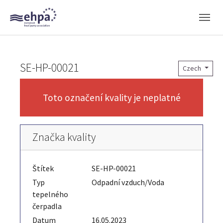
Skip to main navigation
Skip to main content
Skip to page footer
SE-HP-00021
Czech
Toto označení kvality je neplatné
Značka kvality
Štítek
SE-HP-00021
Typ
Odpadní vzduch/Voda
tepelného
čerpadla
Datum
16.05.2023