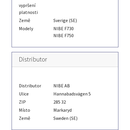
vypršení
platnosti
Země
Sverige (SE)
Modely
NIBE F730
NIBE F750
Distributor
Distributor
NIBE AB
Ulice
Hannabadsvägen 5
ZIP
285 32
Místo
Markaryd
Země
Sweden (SE)