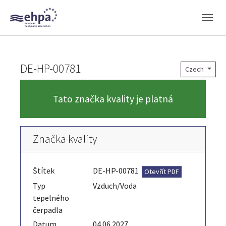
Skip to main navigation
Skip to main content
Skip to page footer
DE-HP-00781
Czech
Tato značka kvality je platná
Značka kvality
Štítek
DE-HP-00781
Otevřít PDF
Typ
Vzduch/Voda
tepelného
čerpadla
Datum
04.06.2027